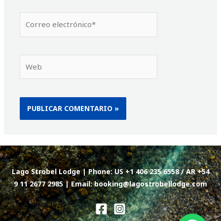
Correo
electrónico*
Web
Lago Strobel Lodge | Phone: US +1 406 235 6558 / AR +54
9 11 2677 2985 | Email:
booking@lagostrobellodge.com