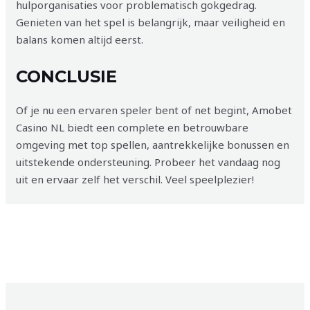
hulporganisaties voor problematisch gokgedrag.
Genieten van het spel is belangrijk, maar veiligheid en
balans komen altijd eerst.
CONCLUSIE
Of je nu een ervaren speler bent of net begint, Amobet
Casino NL biedt een complete en betrouwbare
omgeving met top spellen, aantrekkelijke bonussen en
uitstekende ondersteuning. Probeer het vandaag nog
uit en ervaar zelf het verschil. Veel speelplezier!
←
Entrada
Entrada
anterior
siguiente
→