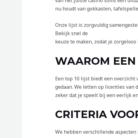
van het juiste casino soms een uitda
nu houdt van gokkasten, tafelspellen 
Onze lijst is zorgvuldig samengest
Bekijk snel de
top 10 casino online 
keuze te maken, zodat je zorgeloos 
WAAROM EEN T
Een top 10 lijst biedt een overzich
gedaan. We letten op licenties van 
zeker dat je speelt bij een eerlijk en
CRITERIA VOO
We hebben verschillende aspecten be