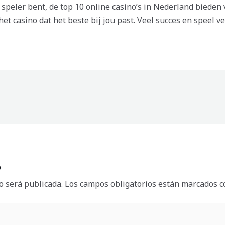
speler bent, de top 10 online casino’s in Nederland bieden 
het casino dat het beste bij jou past. Veel succes en speel 
o
o será publicada.
Los campos obligatorios están marcados 