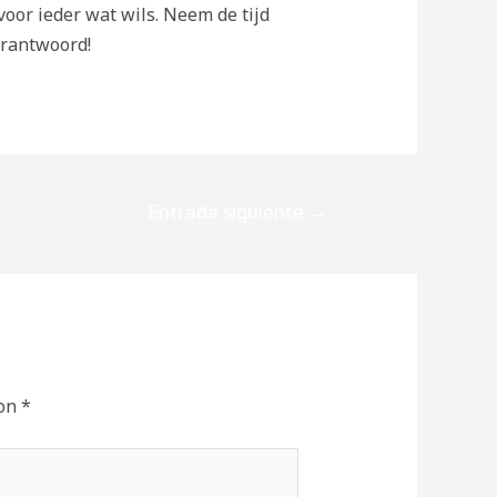
voor ieder wat wils. Neem de tijd
verantwoord!
Entrada siguiente
→
con
*