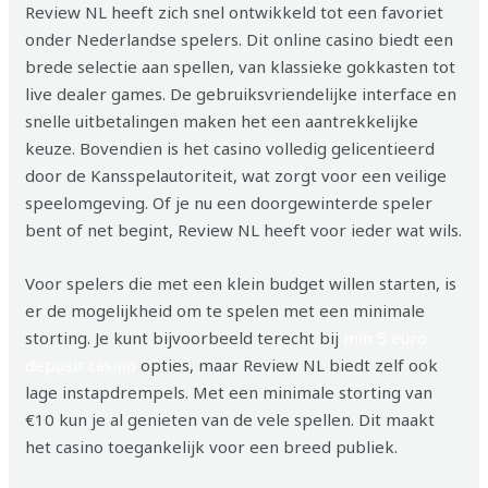
Review NL heeft zich snel ontwikkeld tot een favoriet
onder Nederlandse spelers. Dit online casino biedt een
brede selectie aan spellen, van klassieke gokkasten tot
live dealer games. De gebruiksvriendelijke interface en
snelle uitbetalingen maken het een aantrekkelijke
keuze. Bovendien is het casino volledig gelicentieerd
door de Kansspelautoriteit, wat zorgt voor een veilige
speelomgeving. Of je nu een doorgewinterde speler
bent of net begint, Review NL heeft voor ieder wat wils.
Voor spelers die met een klein budget willen starten, is
er de mogelijkheid om te spelen met een minimale
storting. Je kunt bijvoorbeeld terecht bij
min 5 euro
deposit casino
opties, maar Review NL biedt zelf ook
lage instapdrempels. Met een minimale storting van
€10 kun je al genieten van de vele spellen. Dit maakt
het casino toegankelijk voor een breed publiek.