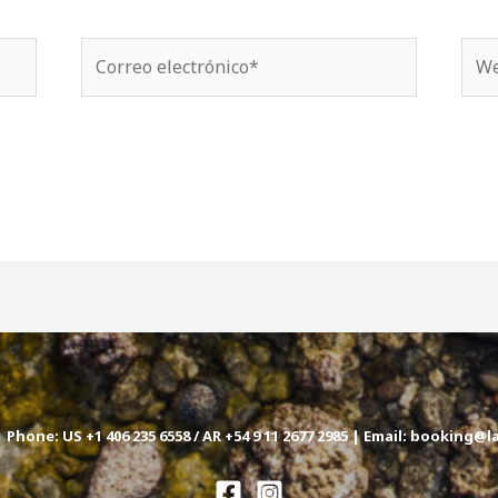
Correo
We
electrónico*
Phone: US +1 406 235 6558 / AR +54 9 11 2677 2985 | Email:
booking@la