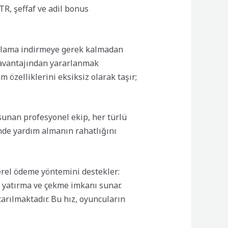
TR, şeffaf ve adil bonus
gulama indirmeye gerek kalmadan
m avantajından yararlanmak
özelliklerini eksiksiz olarak taşır;
 sunan profesyonel ekip, her türlü
inde yardım almanın rahatlığını
yerel ödeme yöntemini destekler:
a yatırma ve çekme imkanı sunar.
arılmaktadır. Bu hız, oyuncuların