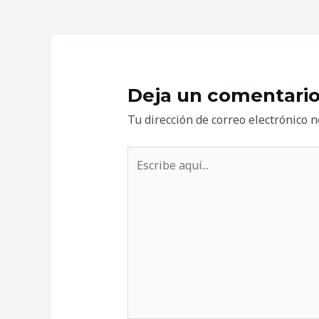
Deja un comentari
Tu dirección de correo electrónico n
Escribe
aquí...