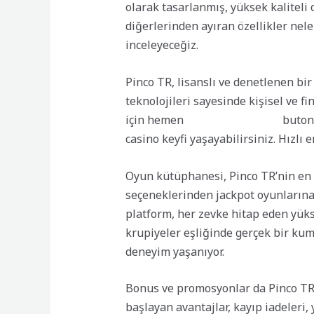
olarak tasarlanmış, yüksek kaliteli 
diğerlerinden ayıran özellikler nele
inceleyeceğiz.
Pinco TR, lisanslı ve denetlenen bi
teknolojileri sayesinde kişisel ve f
için hemen
pinco casino indir
butonu
casino keyfi yaşayabilirsiniz. Hızlı
Oyun kütüphanesi, Pinco TR’nin en d
seçeneklerinden jackpot oyunlarına 
platform, her zevke hitap eden yüksek
krupiyeler eşliğinde gerçek bir ku
deneyim yaşanıyor.
Bonus ve promosyonlar da Pinco TR’n
başlayan avantajlar, kayıp iadeleri