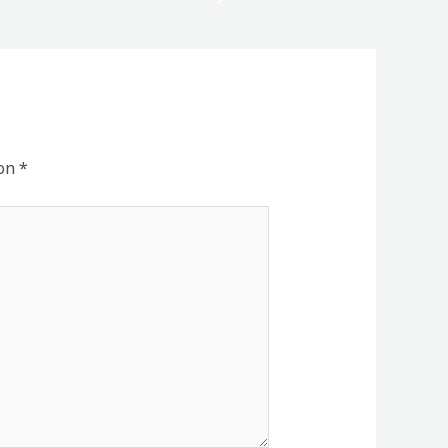
con
*