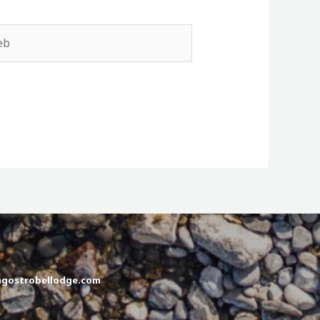
b
gostrobellodge.com