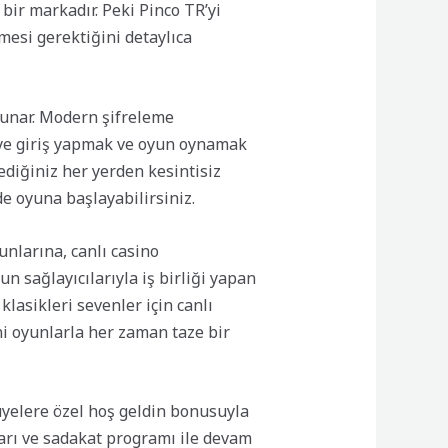
 bir markadır. Peki Pinco TR’yi
mesi gerektiğini detaylıca
sunar. Modern şifreleme
iteye giriş yapmak ve oyun oynamak
ediğiniz her yerden kesintisiz
de oyuna başlayabilirsiniz.
nlarına, canlı casino
n sağlayıcılarıyla iş birliği yapan
klasikleri sevenler için canlı
i oyunlarla her zaman taze bir
üyelere özel hoş geldin bonusuyla
ları ve sadakat programı ile devam