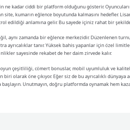
in ne kadar ciddi bir platform olduğunu gösterir. Oyuncuları
nan site, kumarın eğlence boyutunda kalmasını hedefler. Lisa
ol edildiği anlamına gelir. Bu sayede içiniz rahat bir şekilde
eğil, aynı zamanda bir eğlence merkezidir. Düzenlenen turnuv
ra ayrıcalıklar tanır. Yüksek bahis yapanlar için özel limitle
nlikler sayesinde rekabet de her daim zirvede kalır.
 oyun çeşitliliği, cömert bonuslar, mobil uyumluluk ve kalite
n biri olarak öne çıkıyor. Eğer siz de bu ayrıcalıklı dünyay
 başlayın. Unutmayın, doğru platformda oynamak hem kazancı