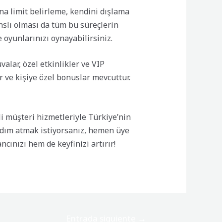
na limit belirleme, kendini dışlama
nslı olması da tüm bu süreçlerin
 oyunlarınızı oynayabilirsiniz.
alar, özel etkinlikler ve VIP
r ve kişiye özel bonuslar mevcuttur.
li müşteri hizmetleriyle Türkiye’nin
a adım atmak istiyorsanız, hemen üye
nızı hem de keyfinizi artırır!
Entrada siguiente
→