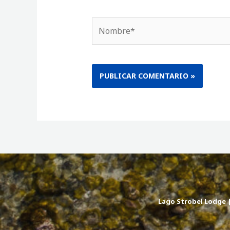
Nombre*
Lago Strobel Lodge | 