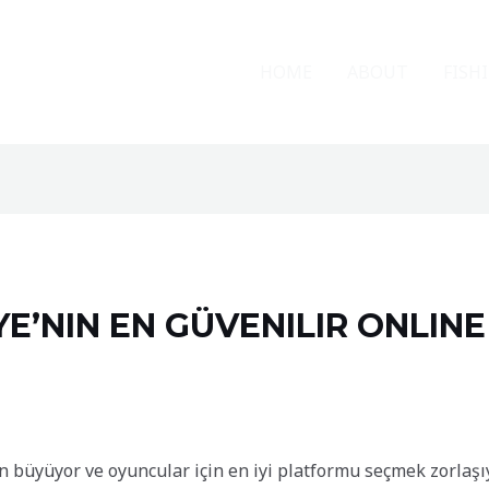
HOME
ABOUT
FISH
YE’NIN EN GÜVENILIR ONLIN
 Por
admim
 büyüyor ve oyuncular için en iyi platformu seçmek zorlaşıy